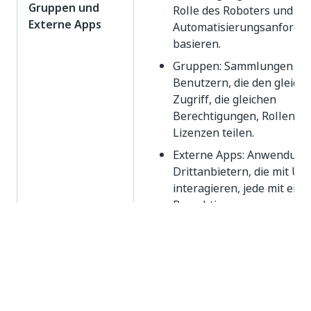
Gruppen und
Rolle des Roboters und de
Externe Apps
Automatisierungsanforde
basieren.
Gruppen: Sammlungen vo
Benutzern, die den gleich
Zugriff, die gleichen
Berechtigungen, Rollen u
Lizenzen teilen.
Externe Apps: Anwendung
Drittanbietern, die mit Ui
interagieren, jede mit eig
Berechtigungen
Benutzer-Personas
Es gibt zwei primäre Kategorien von
Benutzerpersonas: Administratoren und Nicht-