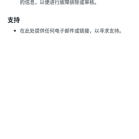
的信息，以便进行故障排除或审核。
支持
在此处提供任何电子邮件或链接，以寻求支持。
是
否
thumb_up
thumb_down
前一个
下一个
提交现成的自动
适用于
化
Assistant 的即
用型自动化