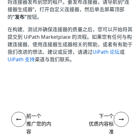
将连接器发布到您的租户。要发布连接器，请导航到“连
接器生成器”，打开自定义连接器，然后单击屏幕顶部
的
“发布”
按钮。
在构建、测试并确保连接器的质量之后，您可以开始将其
提交到 UiPath Marketplace 的流程。如果您有任何与构
建连接器、使用连接器生成器相关的帮助，或者有有助于
我们改进的想法、建议或反馈，请通过
UiPath 论坛
或
UiPath 支持
渠道与我们联系。
是
否
thumb_up
thumb_down
前一个
下一个
推广您的内
优质内容标
容
准