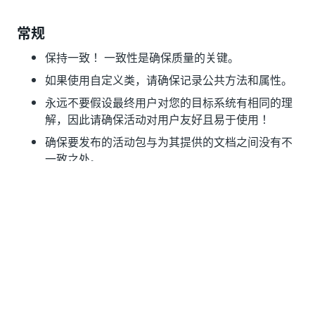
常规
保持一致！ 一致性是确保质量的关键。
如果使用自定义类，请确保记录公共方法和属性。
永远不要假设最终用户对您的目标系统有相同的理
解，因此请确保活动对用户友好且易于使用！
确保要发布的活动包与为其提供的文档之间没有不
一致之处。
**
如果实施本地化，则所有语言均需满足条件。
是
否
thumb_up
thumb_down
前一个
下一个