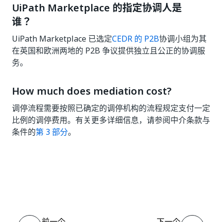
UiPath Marketplace 的指定协调人是
谁？
UiPath Marketplace 已选定
CEDR 的 P2B
协调小组为其
在英国和欧洲两地的 P2B 争议提供独立且公正的协调服
务。
How much does mediation cost?
调停流程需要按照已确定的调停机构的流程规定支付一定
比例的调停费用。有关更多详细信息，请参阅中介条款与
条件的
第 3 部分
。
是
否
thumb_up
thumb_down
前一个
下一个