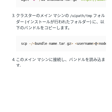
クラスターのメイン マシンの
フォル
/uipath/tmp
ダー (インストールが行われたフォルダー) に、以
下のバンドルをコピーします。
scp 
~
/
<
bundle
-
name
.
tar
.
gz
>
<
username
>
@
<
node d
このメイン マシンに接続し、バンドルを読み込ま
す。
.
/
configureUiPathAS
.
sh registry upload 
--
opti
モデルを AI Center にアップロードする
モデルのダウンロードとインストールが完了したら、『