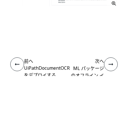
いい
はい
thumb_up
thumb_down
え
前へ
次へ
UiPathDocumentOCR
ML パッケージ
をデプロイする
のオフライン イ
ンストール
接続
ヘルプ リソース
サポート
学習する
UiPath アカデミー