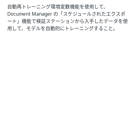
自動再トレーニング環境変数機能を使用して、
Document Manager の「スケジュールされたエクスポ
ート」機能で検証ステーションから入手したデータを使
用して、モデルを自動的にトレーニングすること。
いい
はい
thumb_up
thumb_down
え
前へ
次へ
ハードウェア要
トレーニング パ
件
イプライン
接続