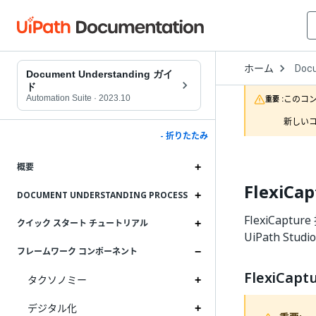
Open
ホーム
Doc
Drop
Document Understanding ガイ
to
ド
choo
Automation Suite
·
2023.10
このコ
重要 :
produ
新しいコ
- 折りたたみ
概要
FlexiCa
DOCUMENT UNDERSTANDING PROCESS
FlexiCap
クイック スタート チュートリアル
UiPath 
フレームワーク コンポーネント
FlexiCa
タクソノミー
デジタル化