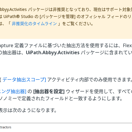
th.Abbyy.Activities パッケージは非推奨となっており、現在はサポー
 UiPath® Studio の [パッケージを管理] のオフィシャル フィード
は、「
非推奨化のタイムライン
」をご覧ください。
iCapture 定義ファイルに基づいた抽出方法を使用するには、Flexi
の抽出器は、
UiPath.Abbyy.Activities
パッケージに含まれてい
[
データ抽出スコープ]
アクティビティ内部でのみ使用できます
ニング抽出器]
の
[抽出器を設定]
ウィザードを使用して、すべて
ソノミーで定義されたフィールドと一致するようにします。
表示は次のようになります。