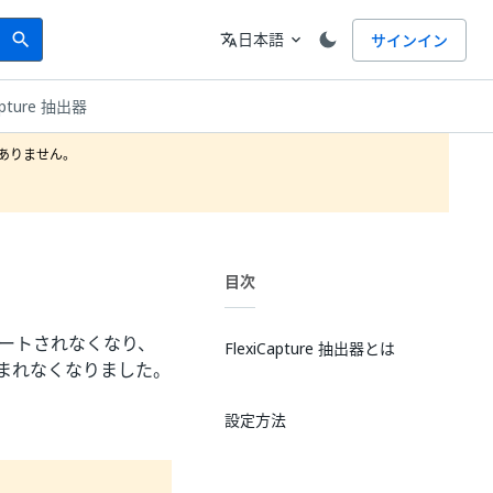
Search
言語
日本語
サインイン
search
translate
expand_more
apture 抽出器
りません。

目次
はサポートされなくなり、
FlexiCapture 抽出器とは
トに含まれなくなりました。
設定方法