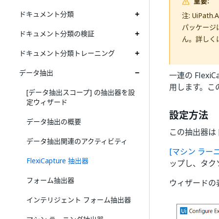
重要:
ドキュメント分類
注: UiPa
パッケージは
ドキュメント分類の検証
ん。詳しく
ドキュメント分類トレーニング
データ抽出
一連の Flex
用します。こ
[データ抽出スコープ] の抽出器を設
定ウィザード
設定方法
データ抽出の概要
この抽出器は 
データ抽出関連のアクティビティ
[マシン ラー
FlexiCapture 抽出器
ップし、タク
フォーム抽出器
ウィザードの
インテリジェント フォーム抽出器