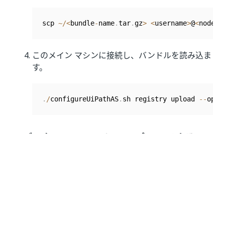
scp 
~
/
<
bundle
-
name
.
tar
.
gz
>
<
username
>
@
<
node d
このメイン マシンに接続し、バンドルを読み込ま
す。
.
/
configureUiPathAS
.
sh registry upload 
--
opti
モデルを AI Center にアップロードする
モデルのダウンロードとインストールが完了したら、
こ
ちら
の手順に従って AI Center にアップロードします。
DU バンドルを外部 Docker レジストリ
にアップロードする