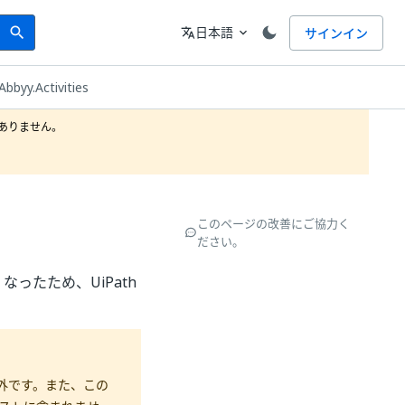
Search
言語
日本語
サインイン
search
translate
expand_more
Abbyy.Activities
りません。

このページの改善にご協力く
ださい。
くなったため、UiPath
。
ト対象外です。また、この