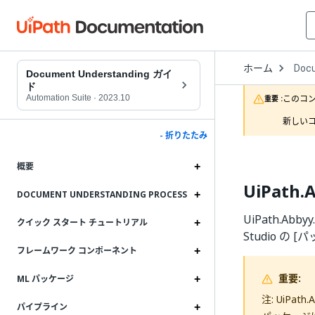
Open
ホーム
Doc
Drop
Document Understanding ガイ
to
ド
choo
Automation Suite
·
2023.10
このコ
重要 :
produ
新しいコ
- 折りたたみ
概要
UiPath.A
DOCUMENT UNDERSTANDING PROCESS
UiPath.A
クイック スタート チュートリアル
Studio 
フレームワーク コンポーネント
重要:
ML パッケージ
注: UiPa
パイプライン