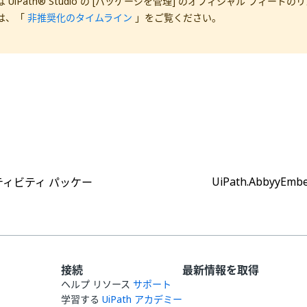
 UiPath® Studio の [パッケージを管理] のオフィシャル フィード
は、「
非推奨化のタイムライン
」をご覧ください。
はい
いいえ
thumb_up
thumb_down
UiPath.AbbyyEmbed
ティビティ パッケー
接続
最新情報を取得
ヘルプ リソース
サポート
学習する
UiPath アカデミー