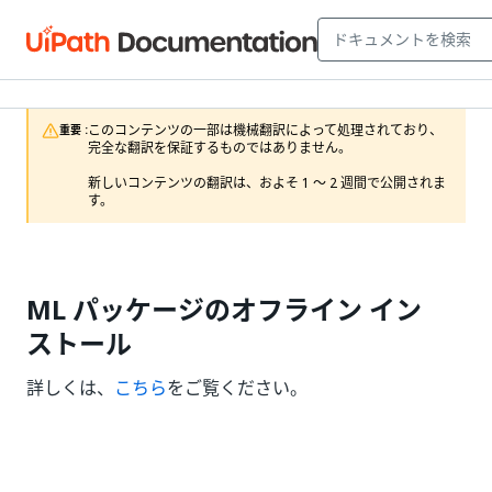
このコンテンツの一部は機械翻訳によって処理されており、
重要 :
完全な翻訳を保証するものではありません。

新しいコンテンツの翻訳は、およそ 1 ～ 2 週間で公開されま
す。
ML パッケージのオフライン イン
ストール
詳しくは、
こちら
をご覧ください。
いい
はい
thumb_up
thumb_down