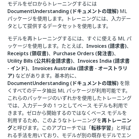
モデルをゼロからトレーニングするには
DocumentUnderstanding (ドキュメントの理解)
ML
パッケージを使用します。トレーニングには、入力デー
タとして提供するデータセットを使用します。
モデルを再トレーニングするには、すぐに使える ML パ
ッケージを使用します。たとえば、
Invoices (請求書)
、
Receipts (領収書)
、
Purchase Orders (発注書)
、
Utility Bills (公共料金請求書)
、
Invoices India (請求書
- インド)
、
Invoices Australia (請求書 - オーストラリ
ア)
などがあります。基本的に、
DocumentUnderstanding (ドキュメントの理解)
を除
くすべてのデータ抽出 ML パッケージが利用可能です。
これらのパッケージのいずれかを使用したトレーニング
では、入力データの 1 つとしてベース モデルも利用で
きます。ゼロから開始するのではなくベース モデルを
利用するため、このようなトレーニングを
再トレーニン
グ
と呼びます。このアプローチでは「
転移学習
」と呼ば
れる手法を用いており、モデルが別の既存モデルでエン