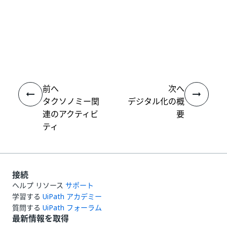
いい
はい
thumb_up
thumb_down
え
前へ
次へ
タクソノミー関
デジタル化の概
連のアクティビ
要
ティ
接続
ヘルプ リソース
サポート
学習する
UiPath アカデミー
質問する
UiPath フォーラム
最新情報を取得