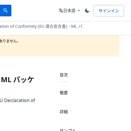
Search
言語
日本語
サインイン
search
translate
expand_more
ration of Conformity (EU 適合宣言書) - ML パ
りません。

目次
 - ML パッケ
概要
aration of
詳細
サンプル