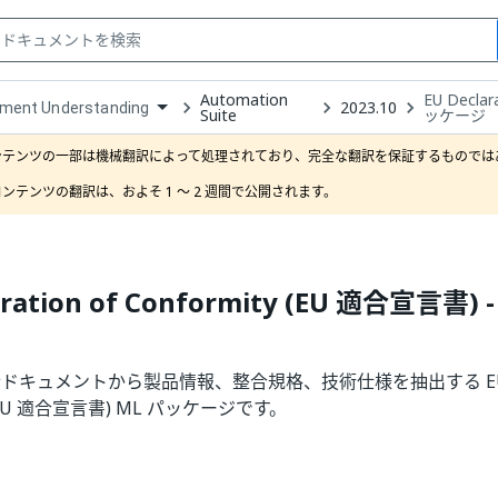
Automation
EU Decla
2023.10
ment Understanding
Suite
ッケージ
down
e
ンテンツの一部は機械翻訳によって処理されており、完全な翻訳を保証するものではあ
ct
ンテンツの翻訳は、およそ 1 ～ 2 週間で公開されます。
aration of Conformity (EU 適合宣言書)
ドキュメントから製品情報、整合規格、技術仕様を抽出する EU Decl
y (EU 適合宣言書) ML パッケージです。