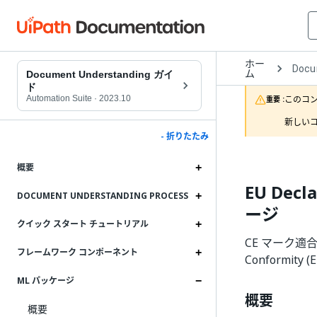
ホー
Open
Docu
ム
Drop
Document Understanding ガイ
to
ド
choos
Automation Suite
·
2023.10
このコ
重要 :
produ
新しいコ
- 折りたたみ
概要
EU Decl
DOCUMENT UNDERSTANDING PROCESS
ージ
クイック スタート チュートリアル
CE マーク適合
フレームワーク コンポーネント
Conformit
ML パッケージ
概要
概要