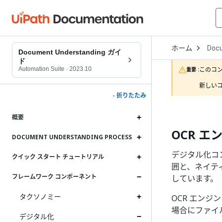
Open
ホーム
Doc
Drop
Document Understanding ガイ
to
ド
choo
Automation Suite
·
2023.10
このコ
重要 :
produ
新しいコ
- 折りたたみ
概要
OCR エ
DOCUMENT UNDERSTANDING PROCESS
デジタル化コ
クイック スタート チュートリアル
囲と、ネイテ
フレームワーク コンポーネント
しています。
タクソノミー
OCR エン
場合にファイ
デジタル化