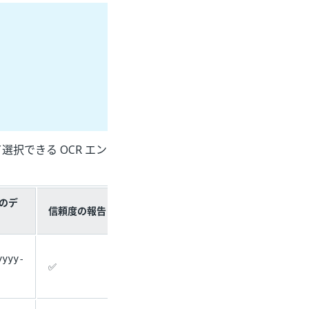
択できる OCR エン
のデ
信頼度の報告
yyyy-
✅