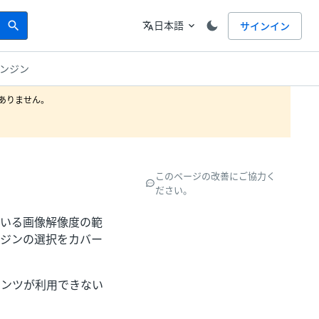
Search
言語
日本語
サインイン
search
translate
expand_more
エンジン
りません。

このページの改善にご協力く
ださい。
ている画像解像度の範
ンジンの選択をカバー
テンツが利用できない