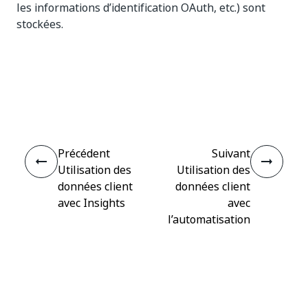
les informations d’identification OAuth, etc.) sont
stockées.
Oui
Non
thumb_up
thumb_down
Précédent
Suivant
Utilisation des
Utilisation des
données client
données client
avec Insights
avec
l’automatisation
informatique
Connecter