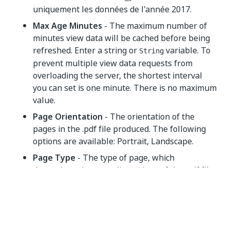
uniquement les données de l'année 2017.
Max Age Minutes
- The maximum number of
minutes view data will be cached before being
refreshed. Enter a string or
variable. To
String
prevent multiple view data requests from
overloading the server, the shortest interval
you can set is one minute. There is no maximum
value.
Page Orientation
- The orientation of the
pages in the .pdf file produced. The following
options are available: Portrait, Landscape.
Page Type
- The type of page, which
determines the page dimensions of the .pdf file
returned. Choose one of the options from the
drop-down menu: 3, A4, A5, B5, Executive, Folio,
Ledger, Legal, Letter, Note, Quarto, Tabloid.