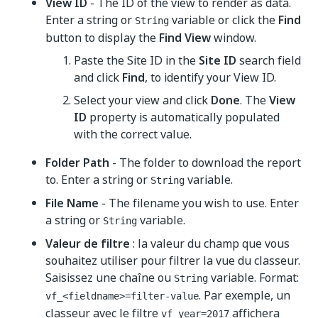
View ID
- The ID of the view to render as data.
Enter a string or
variable or click the
Find
String
button to display the
Find View
window.
Paste the Site ID in the
Site ID
search field
and click
Find
, to identify your View ID.
Select your view and click
Done
. The
View
ID
property is automatically populated
with the correct value.
Folder Path
- The folder to download the report
to. Enter a string or
variable.
String
File Name
- The filename you wish to use. Enter
a string or
variable.
String
Valeur de filtre
: la valeur du champ que vous
souhaitez utiliser pour filtrer la vue du classeur.
Saisissez une chaîne ou
variable. Format:
String
. Par exemple, un
vf_<fieldname>=filter-value
classeur avec le filtre
affichera
vf_year=2017