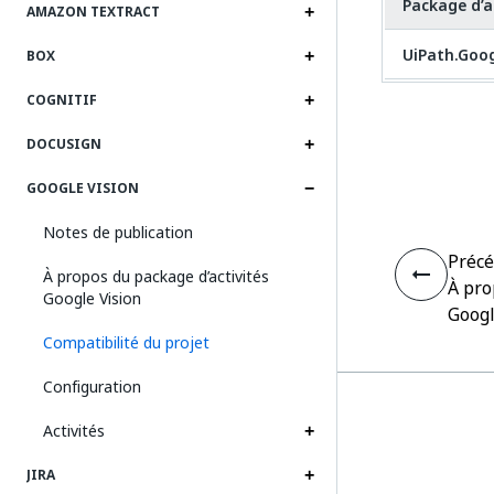
Package d’a
AMAZON TEXTRACT
UiPath.Goog
BOX
COGNITIF
DOCUSIGN
GOOGLE VISION
Notes de publication
Préc
À propos du package d’activités
À pro
Google Vision
Googl
Compatibilité du projet
Configuration
Activités
JIRA