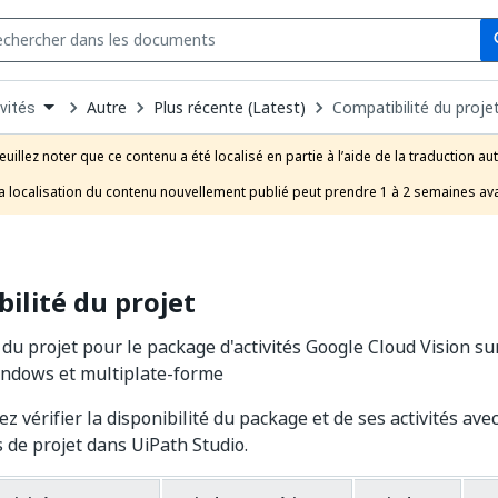
Se
s
n
Autre
Plus récente (Latest)
Compatibilité du proje
vités
pdown
se
euillez noter que ce contenu a été localisé en partie à l’aide de la traduction au
uct
a localisation du contenu nouvellement publié peut prendre 1 à 2 semaines ava
ilité du projet
 du projet pour le package d'activités Google Cloud Vision s
indows et multiplate-forme
ez vérifier la disponibilité du package et de ses activités ave
s de projet dans UiPath Studio.