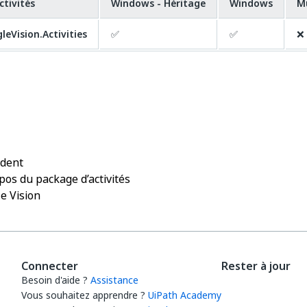
ctivités
Windows - Héritage
Windows
M
leVision.Activities
✅
✅
❌
Oui
Non
thumb_up
thumb_down
édent
pos du package d’activités
e Vision
Connecter
Rester à jour
Besoin d'aide ?
Assistance
Vous souhaitez apprendre ?
UiPath Academy