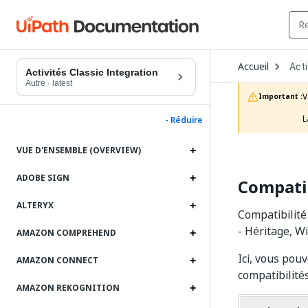
Ope
Accueil
Acti
Dro
Activités Classic Integration
to
Autre
·
latest
choo
V
Important :
prod
L
- Réduire
VUE D'ENSEMBLE (OVERVIEW)
ADOBE SIGN
Compatib
ALTERYX
Compatibilité
- Héritage, W
AMAZON COMPREHEND
Ici, vous pouv
AMAZON CONNECT
compatibilité
AMAZON REKOGNITION