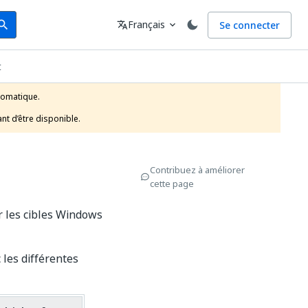
arch
Langue
Français
Se connecter
earch
translate
expand_more
t
tomatique.

nt d’être disponible.
Contribuez à améliorer
cette page
ur les cibles Windows
c les différentes