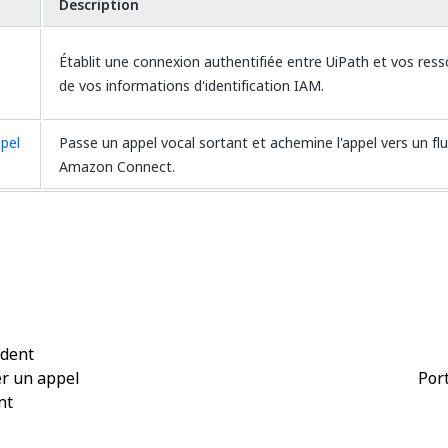
Description
Établit une connexion authentifiée entre UiPath et vos ress
de vos informations d'identification IAM.
pel
Passe un appel vocal sortant et achemine l'appel vers un fl
Amazon Connect.
Oui
Non
thumb_up
thumb_down
édent
r un appel
Por
nt