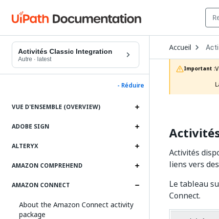
Ope
Accueil
Acti
Dro
Activités Classic Integration
to
Autre
·
latest
choo
V
Important :
prod
L
- Réduire
VUE D'ENSEMBLE (OVERVIEW)
ADOBE SIGN
Activité
ALTERYX
Activités dis
liens vers de
AMAZON COMPREHEND
Le tableau su
AMAZON CONNECT
Connect.
About the Amazon Connect activity
package