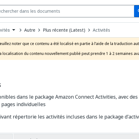
Se
s
n
Autre
Plus récente (Latest)
Activités
vités
pdown
se
euillez noter que ce contenu a été localisé en partie à l’aide de la traduction au
uct
a localisation du contenu nouvellement publié peut prendre 1 à 2 semaines ava
s
ponibles dans le package Amazon Connect Activities, avec des 
s pages individuelles
ivant répertorie les activités incluses dans le package d'act