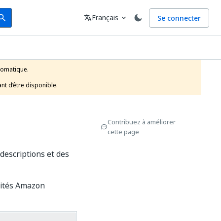
arch
Langue
Français
Se connecter
earch
translate
expand_more
tomatique.

nt d’être disponible.
Contribuez à améliorer
cette page
descriptions et des
ivités Amazon