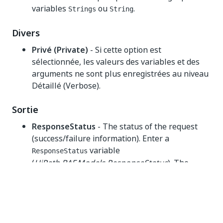
variables
ou
.
Strings
String
Divers
Privé (Private)
- Si cette option est
sélectionnée, les valeurs des variables et des
arguments ne sont plus enregistrées au niveau
Détaillé (Verbose).
Sortie
ResponseStatus
- The status of the request
(success/failure information). Enter a
variable
ResponseStatus
(
UiPath.BAF.Models.ResponseStatus
). The
object includes three properties
ResponseStatus
that you can use in other activities.
Success
-
- Specifies whether the
Boolean
API request was successful.