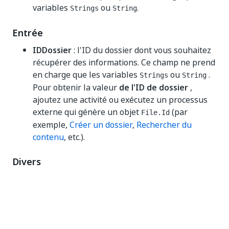
variables
ou
.
Strings
String
Entrée
IDDossier
: l'ID du dossier dont vous souhaitez
récupérer des informations. Ce champ ne prend
en charge que les variables
ou
.
Strings
String
Pour obtenir la valeur
de l'ID de dossier
,
ajoutez une activité ou exécutez un processus
externe qui génère un objet
(par
File.Id
exemple,
Créer un dossier
,
Rechercher du
contenu
, etc.).
Divers
Privé (Private)
- Si cette option est
sélectionnée, les valeurs des variables et des
arguments ne sont plus enregistrées au niveau
Détaillé (Verbose).