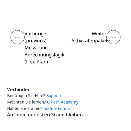
Ja
Nein
thumb_up
thumb_down
Vorherige
Weiter
(previous)
Aktivitätenpakete
Mess- und
Abrechnungslogik
(Flex-Plan)
Verbinden
Benötigen Sie Hilfe?
Support
Möchten Sie lernen?
UiPath Academy
Haben Sie Fragen?
UiPath-Forum
Auf dem neuesten Stand bleiben