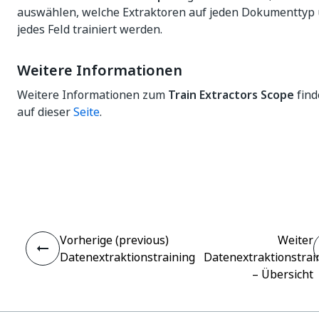
auswählen, welche Extraktoren auf jeden Dokumenttyp
jedes Feld trainiert werden.
Weitere Informationen
Weitere Informationen zum
Train Extractors Scope
find
auf dieser
Seite
.
Ja
Nein
thumb_up
thumb_down
Vorherige (previous)
Weiter
Datenextraktionstraining
Datenextraktionstrai
– Übersicht