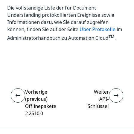
Die vollständige Liste der für Document
Understanding protokollierten Ereignisse sowie
Informationen dazu, wie Sie darauf zugreifen
können, finden Sie auf der Seite
Über Protokolle
im
TM
Administratorhandbuch zu Automation Cloud
.
Ja
Nein
thumb_up
thumb_down
Vorherige
Weiter
(previous)
API-
Offlinepakete
Schlüssel
2.2510.0