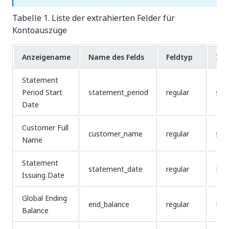
Tabelle 1. Liste der extrahierten Felder für
Kontoauszüge
Anzeigename
Name des Felds
Feldtyp
Inh
Statement
Period Start
statement_period
regular
stri
Date
Customer Full
customer_name
regular
stri
Name
Statement
statement_date
regular
Da
Issuing Date
Global Ending
end_balance
regular
Nu
Balance