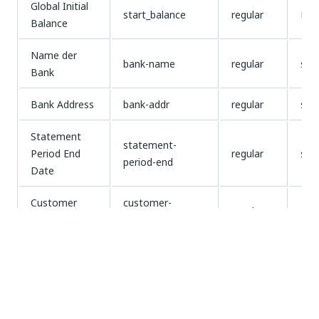
Global Initial
start_balance
regular
Nu
Balance
Name der
bank-name
regular
stri
Bank
Bank Address
bank-addr
regular
stri
Statement
statement-
Period End
regular
stri
period-end
Date
Customer
customer-
regular
stri
Address
addrress
Global
global-account-
Account
regular
id-
number
Number
Account