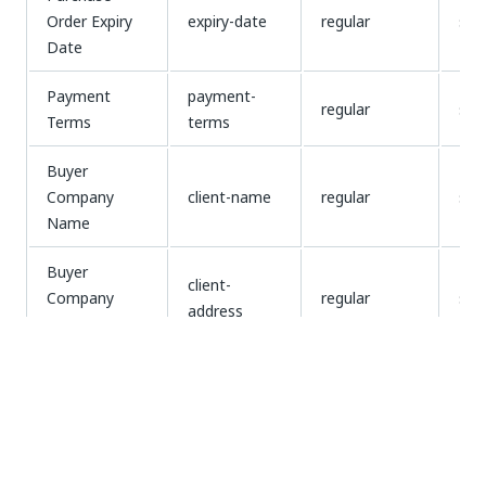
Order Expiry
expiry-date
regular
stri
Date
Payment
payment-
regular
stri
Terms
terms
Buyer
Company
client-name
regular
stri
Name
Buyer
client-
Company
regular
stri
address
Address
Buyer VAT
client-vat-no
regular
id-
Number
Buyer Phone
client-phone
regular
stri
Number