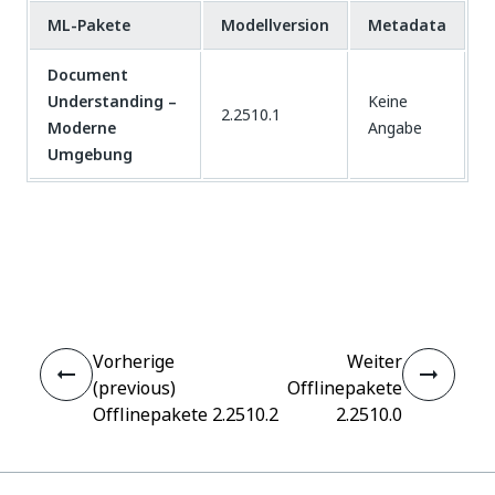
ML-Pakete
Modellversion
Metadata
Document
Understanding –
Keine
2.2510.1
Moderne
Angabe
Umgebung
Ja
Nein
thumb_up
thumb_down
Vorherige
Weiter
(previous)
Offlinepakete
Offlinepakete 2.2510.2
2.2510.0