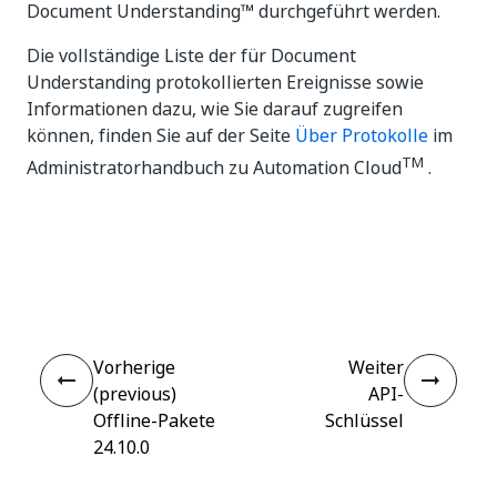
Document Understanding™ durchgeführt werden.
Die vollständige Liste der für Document
Understanding protokollierten Ereignisse sowie
Informationen dazu, wie Sie darauf zugreifen
können, finden Sie auf der Seite
Über Protokolle
im
TM
Administratorhandbuch zu Automation Cloud
.
Ja
Nein
thumb_up
thumb_down
Vorherige
Weiter
(previous)
API-
Offline-Pakete
Schlüssel
24.10.0