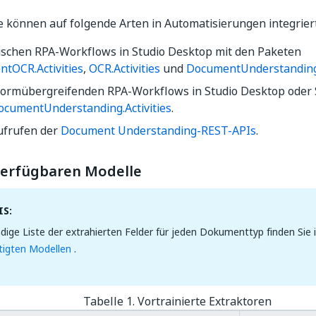
 können auf folgende Arten in Automatisierungen integrier
sischen RPA-Workflows in Studio Desktop mit den Paketen
entOCR.Activities
,
OCR.Activities
und
DocumentUnderstanding.
tformübergreifenden RPA-Workflows in Studio Desktop oder
ocumentUnderstanding.Activities
.
ufrufen der
Document Understanding-REST-APIs
.
 verfügbaren Modelle
S:
ndige Liste der extrahierten Felder für jeden Dokumenttyp finden Sie 
tigten Modellen
.
Tabelle 1. Vortrainierte Extraktoren