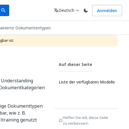
earch
Sprache
Deutsch
Anmelden
search
translate
expand_more
rainierte Dokumententypen
gbar ist.
Auf dieser Seite
t Understanding
Liste der verfügbaren Modelle
ge Dokumentkategorien
ngige Dokumenttypen
r, wie z. B.
Helfen Sie mit, diese Seite
lltraining genutzt
zu verbessern