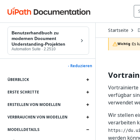
O
Startseite
D
Benutzerhandbuch zu
t
modernen Document
c
Es k
Understanding-Projekten
Wichtig :
p
Automation Suite
·
2.2510
- Reduzieren
Vortrai
ÜBERBLICK
Vortrainiert
ERSTE SCHRITTE
verfügbar sin
verwendet w
ERSTELLEN VON MODELLEN
Wir stellen e
VERBRAUCHEN VON MODELLEN
verarbeiten k
MODELLDETAILS
https://du.u
werden könn