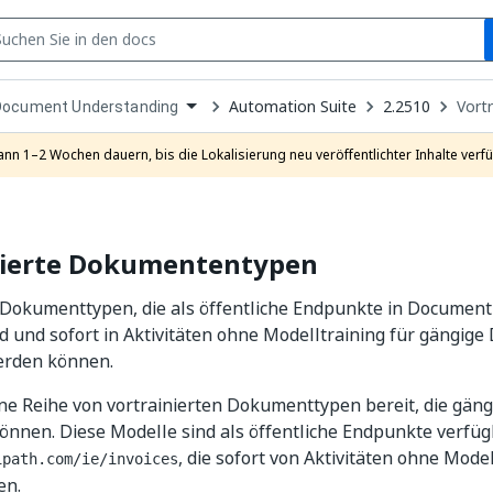
S
pen
Automation Suite
2.2510
Vort
Document Understanding
ropdown
o
hoose
ann 1–2 Wochen dauern, bis die Lokalisierung neu veröffentlichter Inhalte verfü
roduct
nierte Dokumententypen
e Dokumenttypen, die als öffentliche Endpunkte in Documen
d und sofort in Aktivitäten ohne Modelltraining für gängi
erden können.
ine Reihe von vortrainierten Dokumenttypen bereit, die gä
önnen. Diese Modelle sind als öffentliche Endpunkte verfügba
, die sofort von Aktivitäten ohne Mode
ipath.com/ie/invoices
en.