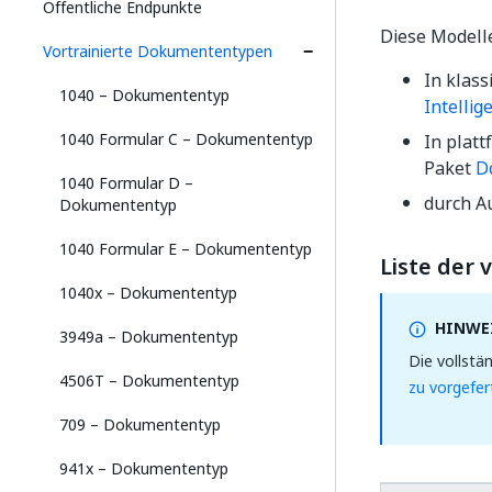
Öffentliche Endpunkte
Diese Modelle
Vortrainierte Dokumententypen
In klas
1040 – Dokumententyp
Intellig
1040 Formular C – Dokumententyp
In plat
Paket
D
1040 Formular D –
durch A
Dokumententyp
1040 Formular E – Dokumententyp
Liste der
1040x – Dokumententyp
HINWEI
3949a – Dokumententyp
Die vollstä
4506T – Dokumententyp
zu vorgefer
709 – Dokumententyp
941x – Dokumententyp