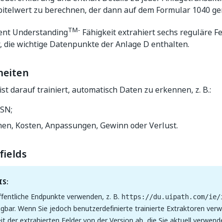
itelwert zu berechnen, der dann auf dem Formular 1040 ge
TM-
ent Understanding
Fähigkeit extrahiert sechs reguläre F
, die wichtige Datenpunkte der Anlage D enthalten.
heiten
ist darauf trainiert, automatisch Daten zu erkennen, z. B.:
SN;
en, Kosten, Anpassungen, Gewinn oder Verlust.
fields
S:
fentliche Endpunkte verwenden, z. B.
https://du.uipath.com/ie/
ügbar. Wenn Sie jedoch benutzerdefinierte trainierte Extraktoren ver
it der extrahierten Felder von der Version ab, die Sie aktuell verwen