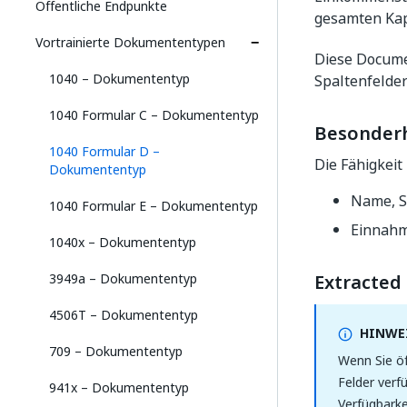
Öffentliche Endpunkte
gesamten Kap
Vortrainierte Dokumententypen
Diese Docum
1040 – Dokumententyp
Spaltenfelder
1040 Formular C – Dokumententyp
Besonder
1040 Formular D –
Die Fähigkeit 
Dokumententyp
Name, S
1040 Formular E – Dokumententyp
Einnahm
1040x – Dokumententyp
3949a – Dokumententyp
Extracted 
4506T – Dokumententyp
HINWEI
709 – Dokumententyp
Wenn Sie öf
Felder verf
941x – Dokumententyp
Verfügbarke