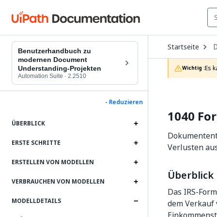
O
Startseite
D
Benutzerhandbuch zu
t
modernen Document
c
Es k
Understanding-Projekten
Wichtig :
p
Automation Suite
·
2.2510
- Reduzieren
1040 Fo
ÜBERBLICK
Dokumententy
ERSTE SCHRITTE
Verlusten au
ERSTELLEN VON MODELLEN
Überblick
VERBRAUCHEN VON MODELLEN
Das IRS-Form
MODELLDETAILS
dem Verkauf v
Einkommenste