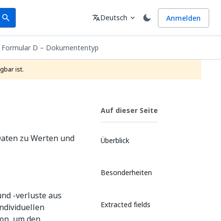
earch
Sprache
Deutsch
Anmelden
search
translate
expand_more
 Formular D – Dokumententyp
gbar ist.
Auf dieser Seite
Daten zu Werten und
Überblick
Besonderheiten
nd -verluste aus
Extracted fields
ndividuellen
ion, um den