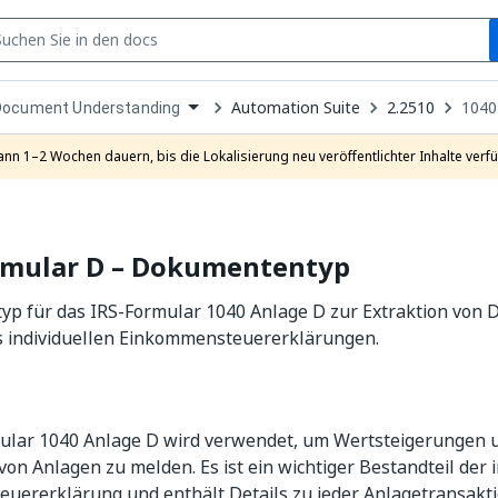
S
pen
Automation Suite
2.2510
1040
Document Understanding
ropdown
o
hoose
ann 1–2 Wochen dauern, bis die Lokalisierung neu veröffentlichter Inhalte verfü
roduct
rmular D – Dokumententyp
p für das IRS-Formular 1040 Anlage D zur Extraktion von 
s individuellen Einkommensteuererklärungen.
ular 1040 Anlage D wird verwendet, um Wertsteigerungen u
on Anlagen zu melden. Es ist ein wichtiger Bestandteil der i
uererklärung und enthält Details zu jeder Anlagetransakt