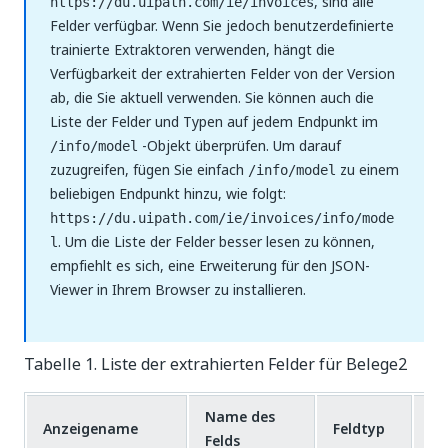
, sind alle
https://du.uipath.com/ie/invoices
Felder verfügbar. Wenn Sie jedoch benutzerdefinierte
trainierte Extraktoren verwenden, hängt die
Verfügbarkeit der extrahierten Felder von der Version
ab, die Sie aktuell verwenden. Sie können auch die
Liste der Felder und Typen auf jedem Endpunkt im
-Objekt überprüfen. Um darauf
/info/model
zuzugreifen, fügen Sie einfach
zu einem
/info/model
beliebigen Endpunkt hinzu, wie folgt:
https://du.uipath.com/ie/invoices/info/mode
. Um die Liste der Felder besser lesen zu können,
l
empfiehlt es sich, eine Erweiterung für den JSON-
Viewer in Ihrem Browser zu installieren.
Tabelle 1. Liste der extrahierten Felder für Belege2
Name des
Anzeigename
Feldtyp
In
Felds