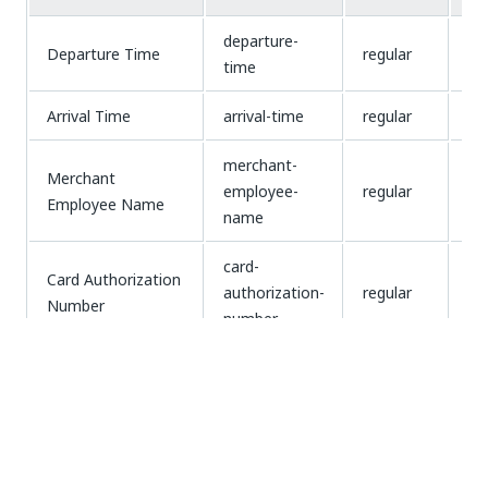
departure-
Departure Time
regular
st
time
Arrival Time
arrival-time
regular
st
merchant-
Merchant
employee-
regular
st
Employee Name
name
card-
Card Authorization
authorization-
regular
id
Number
number
Cash Register
cash-register-
regular
id
Number
number
number-of-
Total Items Sold
regular
N
sold-items