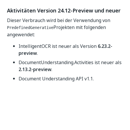
Aktivitäten Version 24.12-Preview und neuer
Dieser Verbrauch wird bei der Verwendung von
Projekten mit folgenden
PredefinedGenerative
angewendet:
IntelligentOCR ist neuer als Version
6.23.2-
preview
.
DocumentUnderstanding.Activities ist neuer als
2.13.2-preview
.
Document Understanding API v1.1.
Verbrauch:
1 AI Unit
pro verarbeiteter Seite (beinhaltet
generative Klassifizierung und generative
Extraktion)
Aktivitäten-Version älter als 24.12-preview