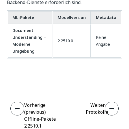
Backend-Dienste erforderlich sind.
ML-Pakete
Modellversion
Metadata
Document
Understanding –
Keine
2.2510.0
Moderne
Angabe
Umgebung
Ja
Nein
thumb_up
thumb_down
Vorherige
Weiter
(previous)
Protokolle
Offline-Pakete
2.2510.1