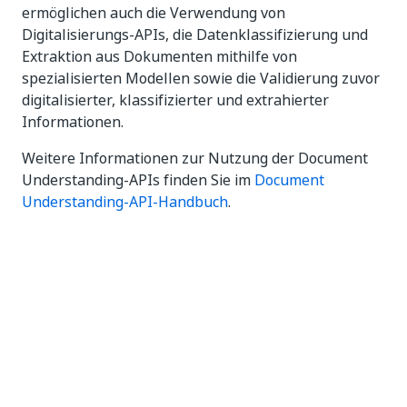
ermöglichen auch die Verwendung von
Digitalisierungs-APIs, die Datenklassifizierung und
Extraktion aus Dokumenten mithilfe von
spezialisierten Modellen sowie die Validierung zuvor
digitalisierter, klassifizierter und extrahierter
Informationen.
Weitere Informationen zur Nutzung der Document
Understanding-APIs finden Sie im
Document
Understanding-API-Handbuch
.
Ja
Nein
thumb_up
thumb_down
Vorherige
Weiter
(previous)
Document