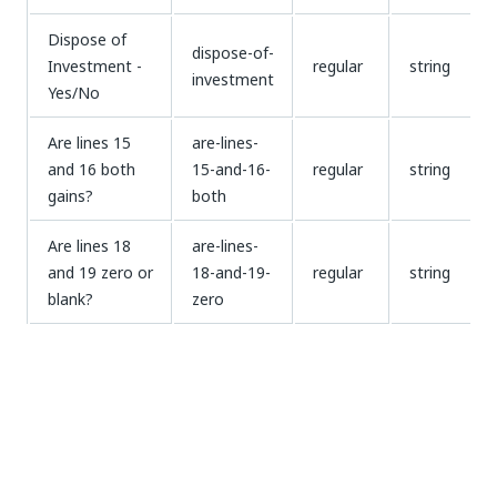
Dispose of
dispose-of-
Investment -
regular
string
investment
Yes/No
Are lines 15
are-lines-
and 16 both
15-and-16-
regular
string
gains?
both
Are lines 18
are-lines-
and 19 zero or
18-and-19-
regular
string
blank?
zero
Do you have
qualified-
qualified
regular
string
dividends
dividends?
Net short-
net-short-
term capital
term-
regular
Nummer