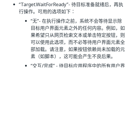
“Target.WaitForReady”
- 待目标准备就绪后，再执
行操作。可用的选项如下：
“无”
- 在执行操作之前，系统不会等待显示除
目标用户界面元素之外的任何内容。例如，如
果希望只从网页检索文本或单击特定按钮，则
可以使用此选项，而不必等待用户界面元素全
部加载。请注意，如果按钮依赖尚未加载的元
素（如脚本），这可能会产生不良后果。
“交互/完成”
- 待目标应用程序中的所有用户界
面元素全部显示之后，再实际执行操作。 为
了评估应用程序处于“交互”状态还是“完成”状
态，系统将验证以下标签：
“桌面应用程序”
- 系统会发出一条“
”消
wm_null
息，以检查是否存
在“
”、“
”、“
”或“
”标
<wnd>
<ctrl>
<java>
<uia>
签。如存在，则执行活动。
网页应用程序：