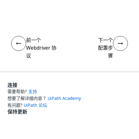
是
否
thumb_up
thumb_down
前一个
下一个
Webdriver 协
配置步
议
骤
连接
需要帮助?
支持
想要了解详细内容？
UiPath Academy
有问题?
UiPath 论坛
保持更新