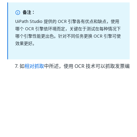
备注：
UiPath Studio 提供的 OCR 引擎各有优点和缺点，使用
哪个 OCR 引擎依环境而定，关键在于测试在每种情况下
哪个引擎性能更出色。针对不同任务更换 OCR 引擎可使
效果更好。
如
相对抓取
中所述，使用 OCR 技术可以抓取发票编
号。记录器会生成容器（在本例中，
“附加窗口”
已
重命名为
“附加 PDF”
）以保存选取器，并让所有其
他活动知道要执行操作的位置。容器内含如下活
动：“
查找图像”
，用于选择相对抓取的锚点；
“获
取 OCR 文本”
，用于检索员工的发票编号；两
个
“设置剪切区域”
活动：其中一个活动用于将第一
个剪切区域转换为第二个剪切区域，另一个活动用
于重置剪切区域。