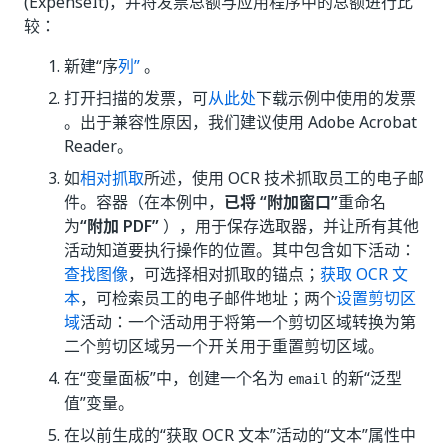
(ExpenseIt)，并将发票总额与应用程序中的总额进行比
较：
新建“序
列”
。
打开扫描的发票，可
从此处
下载示例中使用的发票
。出于兼容性原因，我们建议使用 Adobe Acrobat
Reader。
如
相对抓取
所述，使用 OCR 技术抓取员工的电子邮
件。容器（在本例中，
已将 “附加窗口”
重命名
为
“附加 PDF”
），用于保存选取器，并让所有其他
活动知道要执行操作的位置。其中包含如下活动：
查找图像
，可选择相对抓取的锚点；
获取 OCR 文
本
，可检索员工的电子邮件地址；两个
设置剪切区
域
活动：一个活动用于将第一个剪切区域转换为第
二个剪切区域另一个开关用于重置剪切区域。
在“变量面板”中，创建一个名为
的新“泛型
email
值”变量。
在以前生成的“获取 OCR 文本”活动的“文本”属性中