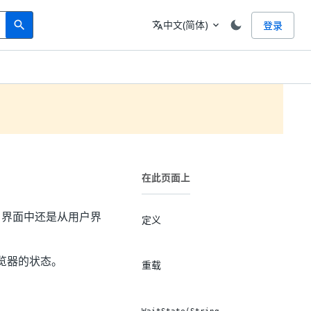
Search
语言
中文(简体)
登录
search
translate
expand_more
在此页面上
在用户界面中还是从用户界
定义
览器的状态。
重载