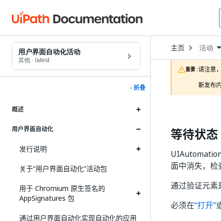
Open
主页
活动
Dropd
用户界面自动化活动
to
其他
·
latest
choose
请注意，
重要 :
product
新发布内
- 折叠
概述
用户界面自动化
等待状态
发行说明
UIAutoma
面中消失，检
关于“用户界面自动化”活动包
通过验证元素
用于 Chromium 原生签名的
AppSignatures 包
必须在
“打开”
通过用户界面自动化实现自动化的应用