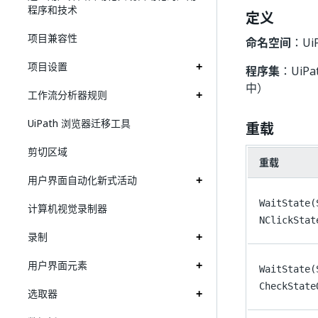
程序和技术
定义
项目兼容性
命名空间
：UiP
项目设置
程序集
：UiPat
中）
工作流分析器规则
UiPath 浏览器迁移工具
重载
剪切区域
重载
用户界面自动化新式活动
WaitState(
计算机视觉录制器
NClickStat
录制
用户界面元素
WaitState(
CheckState
选取器