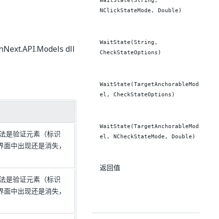
WaitState(String,
NClickStateMode, Double)
WaitState(String,
ext.API.Models dll
CheckStateOptions)
WaitState(TargetAnchorableMod
el, CheckStateOptions)
WaitState(TargetAnchorableMod
法是验证元素（标识
el, NCheckStateMode, Double)
户界面中出现还是消失，
返回值
法是验证元素（标识
户界面中出现还是消失，