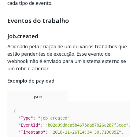
cada tipo de evento.
Eventos do trabalho
Job.created
Acionado pela criação de um ou vários trabalhos que
estão pendentes de execução. Esse evento de
webhook não é enviado para um sistema externo se
um robô o acionar.
Exemplo de payload:
{
"Type"
:
"job.created"
,
"EventId"
:
"b02a39ddca5b4675aa87026c287f3cae"
,
"Timestamp"
:
"2018-11-26T14:34:30.719095Z"
,