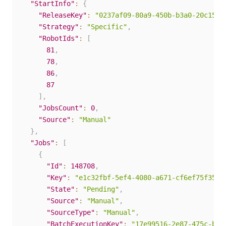
"StartInfo"
:
{
"ReleaseKey"
:
"0237af09-80a9-450b-b3a0-20c15dd
"Strategy"
:
"Specific"
,
"RobotIds"
:
[
81
,
78
,
86
,
87
]
,
"JobsCount"
:
0
,
"Source"
:
"Manual"
}
,
"Jobs"
:
[
{
"Id"
:
148708
,
"Key"
:
"e1c32fbf-5ef4-4080-a671-cf6ef75f359a
"State"
:
"Pending"
,
"Source"
:
"Manual"
,
"SourceType"
:
"Manual"
,
"BatchExecutionKey"
:
"17e99516-2e87-475c-bce