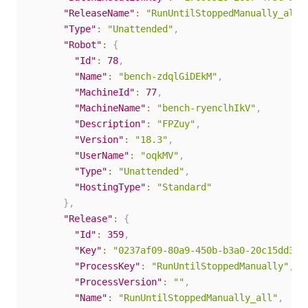
"ReleaseName"
:
"RunUntilStoppedManually_all"
"Type"
:
"Unattended"
,
"Robot"
:
{
"Id"
:
78
,
"Name"
:
"bench-zdqlGiDEkM"
,
"MachineId"
:
77
,
"MachineName"
:
"bench-ryenclhIkV"
,
"Description"
:
"FPZuy"
,
"Version"
:
"18.3"
,
"UserName"
:
"oqkMV"
,
"Type"
:
"Unattended"
,
"HostingType"
:
"Standard"
}
,
"Release"
:
{
"Id"
:
359
,
"Key"
:
"0237af09-80a9-450b-b3a0-20c15dd308
"ProcessKey"
:
"RunUntilStoppedManually"
,
"ProcessVersion"
:
""
,
"Name"
:
"RunUntilStoppedManually_all"
,