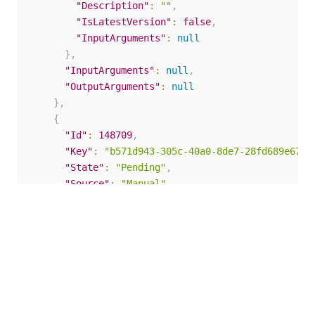
"Description"
:
""
,
"IsLatestVersion"
:
false
,
"InputArguments"
:
null
}
,
"InputArguments"
:
null
,
"OutputArguments"
:
null
}
,
{
"Id"
:
148709
,
"Key"
:
"b571d943-305c-40a0-8de7-28fd689e67aa
"State"
:
"Pending"
,
"Source"
:
"Manual"
,
"SourceType"
:
"Manual"
,
"BatchExecutionKey"
:
"17e99516-2e87-475c-bce
"ReleaseName"
:
"RunUntilStoppedManually_all"
"Type"
:
"Unattended"
,
"Robot"
:
{
"Id"
:
81
,
"Name"
:
"bench-xdKZjRoHdh"
,
"MachineId"
:
74
,