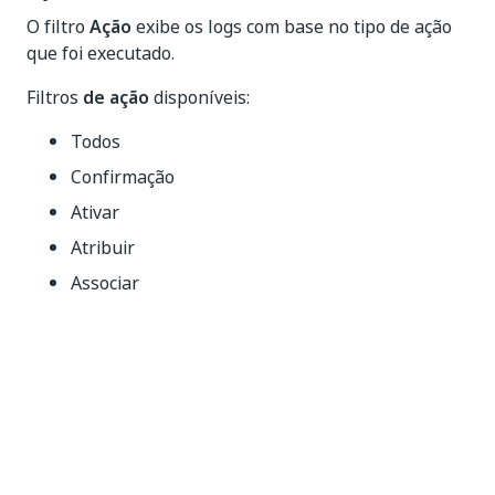
O filtro
Ação
exibe os logs com base no tipo de ação
que foi executado.
Filtros
de ação
disponíveis:
Todos
Confirmação
Ativar
Atribuir
Associar
Upload em Massa
Senha alterada
Alterar Status
Converter
Criar