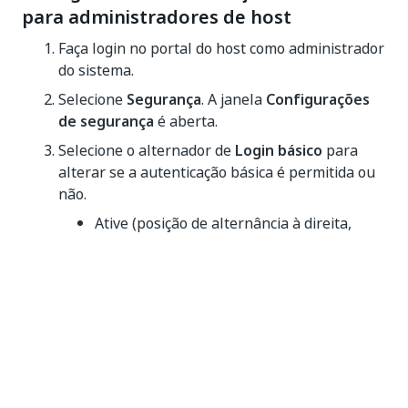
para administradores de host
Faça login no portal do host como administrador
do sistema.
Selecione
Segurança
. A janela
Configurações
de segurança
é aberta.
Selecione o alternador de
Login básico
para
alterar se a autenticação básica é permitida ou
não.
Ative (posição de alternância à direita,
alternância azul) para permitir a
autenticação básica para todos os
usuários, incluindo administradores de
host. A caixa de seleção
Permitir
autenticação básica para os
administradores de host
não é editável.
Desative (posição de alternância à
esquerda, alternância cinza) para