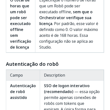
O total de
Especifique o número de horas
horas que
que um Robô pode ser
um robô
executado offline,
sem que o
pode ser
Orchestrator verifique sua
executado
licença
. Por padrão, esse valor é
offline
definido como 0. O valor máximo
sem
aceito é de 168 horas. Essa
verificação
configuração não se aplica ao
de licença
Studio.
Autenticação do robô
Campo
Description
Autenticação
SSO de logon interativo
de robô
(recomendado)
— essa opção
assistido
permite apenas conexões de
robôs com tokens que
expiram. A única forma para