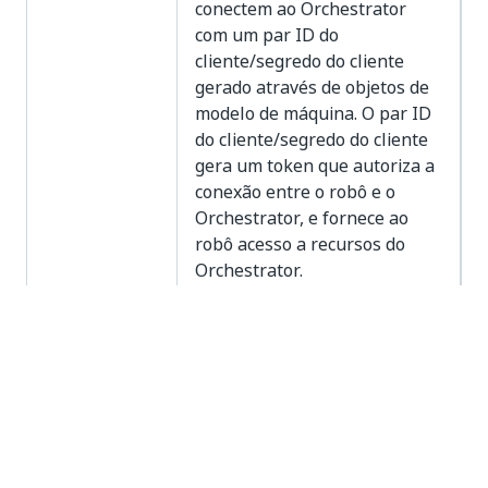
conectem ao Orchestrator
com um par ID do
cliente/segredo do cliente
gerado através de objetos de
modelo de máquina. O par ID
do cliente/segredo do cliente
gera um token que autoriza a
conexão entre o robô e o
Orchestrator, e fornece ao
robô acesso a recursos do
Orchestrator.
Híbrido
— essa opção permite
tanto conexões com tokens
que não expiram (chave de
máquina) quanto conexões
com tokens que expiram
(credenciais de cliente).