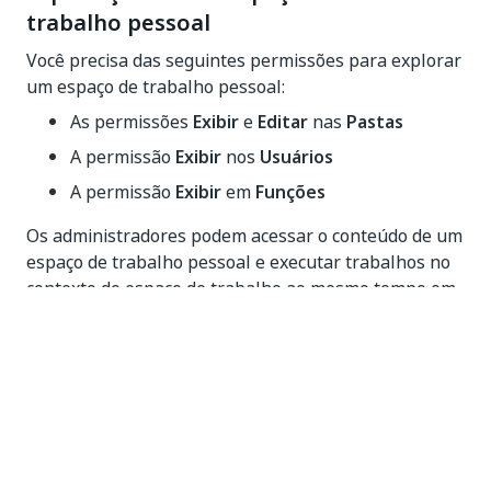
trabalho pessoal
Você precisa das seguintes permissões para explorar
um espaço de trabalho pessoal:
As permissões
Exibir
e
Editar
nas
Pastas
A permissão
Exibir
nos
Usuários
A permissão
Exibir
em
Funções
Os administradores podem acessar o conteúdo de um
espaço de trabalho pessoal e executar trabalhos no
contexto do espaço de trabalho ao mesmo tempo em
que o exploram.
Navegue até
Tenant
>
Pastas
. A página
Pastas
é exibida.
Clique na guia
Espaços de trabalho pessoais
. A
página
Espaços de trabalho pessoais
é exibida,
mostrando a lista de todos os espaços de