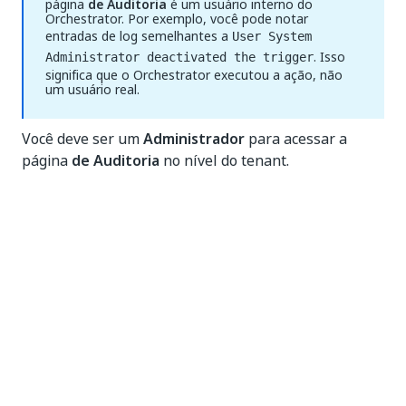
página
de Auditoria
é um usuário interno do
Orchestrator. Por exemplo, você pode notar
entradas de log semelhantes a
User System
. Isso
Administrator deactivated the trigger
significa que o Orchestrator executou a ação, não
um usuário real.
Você deve ser um
Administrador
para acessar a
página
de Auditoria
no nível do tenant.
Logs do Robot
Os logs do robô encontrados ao nível da pasta do
Orchestrator são úteis para monitorar as execuções