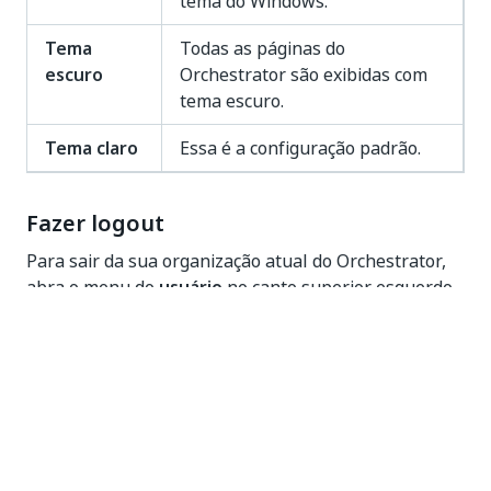
tema do Windows.
Tema
Todas as páginas do
escuro
Orchestrator são exibidas com
tema escuro.
Tema claro
Essa é a configuração padrão.
Fazer logout
Para sair da sua organização atual do Orchestrator,
abra o menu do
usuário
no canto superior esquerdo
de qualquer página e selecione
Sair
: