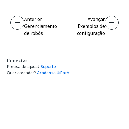
Anterior
Avançar
Gerenciamento
Exemplos de
de robôs
configuração
Conectar
Precisa de ajuda?
Suporte
Quer aprender?
Academia UiPath
Tem perguntas?
Fórum do UiPath
Fique por dentro das novidades