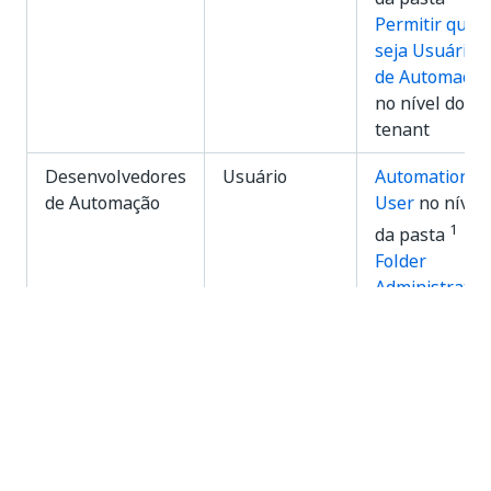
Permitir que
seja Usuário
de Automação
no nível do
tenant
Desenvolvedores
Usuário
Automation
de Automação
User
no nível
1
da pasta
Folder
Administrator
no nível da
1
pasta
Permitir que
seja Usuário
de Automação
no nível do
tenant