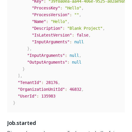
"Key"
:
"39f0a0ea-aa44-406e-9525-a02ae9a922
"ProcessKey"
:
"Hello"
,
"ProcessVersion"
:
""
,
"Name"
:
"Hello"
,
"Description"
:
"Blank Project"
,
"IsLatestVersion"
:
false
,
"InputArguments"
:
null
}
,
"InputArguments"
:
null
,
"OutputArguments"
:
null
}
]
,
"TenantId"
:
28176
,
"OrganizationUnitId"
:
46832
,
"UserId"
:
135983
}
Job.started