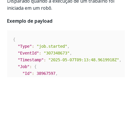
Disparado quando a execução de um trabalho foi
iniciada em um robô.
Exemplo de payload
{
"Type"
:
"job.started"
,
"EventId"
:
"307348673"
,
"Timestamp"
:
"2025-05-07T09:13:48.9619918Z"
,
"Job"
:
{
"Id"
:
38967597
,
"Key"
:
"374ba45a-6bf5-4f0a-9ed8-571fe5378db5"
,
"State"
:
"Running"
,
"StartTime"
:
"2025-05-07T09:13:48.961951Z"
,
"Info"
:
"Installing package..."
,
"OutputArguments"
:
null
,
"Robot"
:
{
"Id"
:
215249
,
"Name"
:
"Local"
,