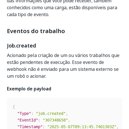
das informações que você pode receber, também
conhecidos como uma carga, estão disponíveis para
cada tipo de evento.
Eventos do trabalho
Job.created
Acionado pela criação de um ou vários trabalhos que
estão pendentes de execução. Esse evento de
webhook não é enviado para um sistema externo se
um robô o acionar.
Exemplo de payload
{
"Type"
:
"job.created"
,
"EventId"
:
"307348658"
,
"Timestamp"
:
"2025-05-07T09:13:45.7401303Z"
,