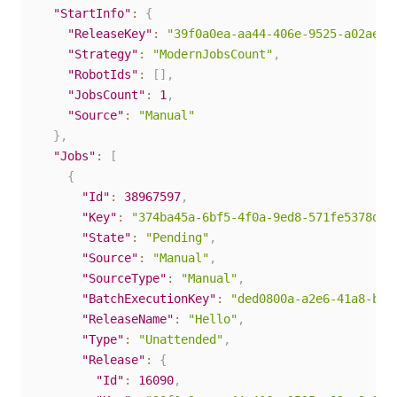
"StartInfo"
:
{
"ReleaseKey"
:
"39f0a0ea-aa44-406e-9525-a02ae9a
"Strategy"
:
"ModernJobsCount"
,
"RobotIds"
:
[
]
,
"JobsCount"
:
1
,
"Source"
:
"Manual"
}
,
"Jobs"
:
[
{
"Id"
:
38967597
,
"Key"
:
"374ba45a-6bf5-4f0a-9ed8-571fe5378db5
"State"
:
"Pending"
,
"Source"
:
"Manual"
,
"SourceType"
:
"Manual"
,
"BatchExecutionKey"
:
"ded0800a-a2e6-41a8-b94
"ReleaseName"
:
"Hello"
,
"Type"
:
"Unattended"
,
"Release"
:
{
"Id"
:
16090
,